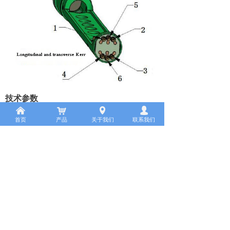
技术参数
克尔角分辨率：0.001 度；
낀
낙
넹
넙
首页
产品
关于我们
联系我们
椭偏率分辨率：0.1%；
最小光斑：10 微米；
最大磁场：单维 0.26 特斯拉；
样品电动角度步进 0.1 度，手动位移
步进 10 微米；
低温选件
温度范围：100K ~ 300K；