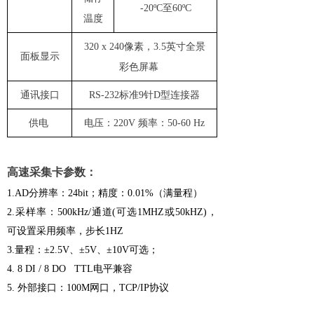
-20ºC至60ºC
温度
320 x 240像素，3.5英寸全景
面板显示
彩色屏幕
通讯接口
RS-232标准9针D型连接器
供电
电压：
220V 频率：50-60 Hz
高速采集卡参数：
1.
AD
分辨率：
24bit
；
精度：
0.01%
（满量程）
2.
采样率：
500
kHz/
通道
(
可选
1MHZ
或
50kHZ)
，
可设置采用频率，步长
1HZ
3.
量程：
±
2.5V
、±
5V
、±
10V
可选；
4. 8 DI / 8 DO TTL
电平兼容
5.
外部接口：
100M
网口，
TCP/IP
协议