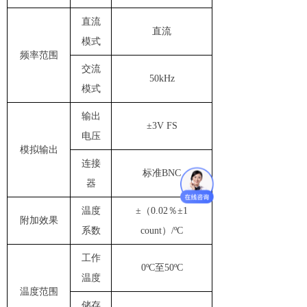
直流
直流
模式
频率范围
交流
50kHz
模式
输出
±3V FS
电压
模拟输出
连接
标准
BNC
器
温度
±（0.02％±1
附加效果
系数
count）/ºC
工作
0ºC至50ºC
温度
温度范围
储存