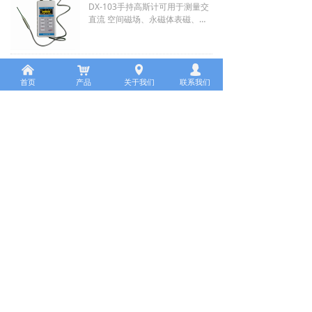
测量仪器相比，它是测量弱磁场
DX-103手持高斯计可用于测量交
最好的选择，具有数字与模拟信
直流 空间磁场、永磁体表磁、地
号输出，独特的CAN总线网络接
球磁场等等各类磁场的磁感应强
口适合多阵列磁场测试，广泛应
度。其特点有：
用与科研，军工，航天等部门。
体积小，重量轻，便于携带，操
一维横向探头
낀
낙
作方便快捷；
넹
넙
功能完善，能准确测量交流和直
首页
产品
关于我们
联系我们
横向探头，通常为长方形，测试
流磁场、扫描保持正负峰值、宽
区域为前端一毫米处；主要适用
范围自动量程、0.1Gs分辨率、软
于空间磁场，表磁测量或交变脉
件非线性修正、电池电量显示等
冲磁场测量；具有高线性度，低
功能；
温度系数，高稳定性，高重复性
DX-1205F高斯计
180°屏幕显示可视，日光下屏幕
等特点；多种标配尺寸，可定制
显示可视；
长度，宽度与厚度 ；也可定制在
DX-1205F数字高斯计可用于测量
特殊领域下的磁场测量探头，如
直流磁场、辐射磁场、剩磁、地
高温，低温或高频等。
球磁场等等各类磁场的磁感应强
度。量程范围：±1000Gs/±3000
Gs/±10000Gs /±30000GS四档；
准确度：满量程优于0.3%；最小
上一页
1
/
4
下一页
分辨率： 0.01Gs；输入电压：22
0V 50Hz；外型尺寸：304x260x
120 (长 * 宽 * 高)。