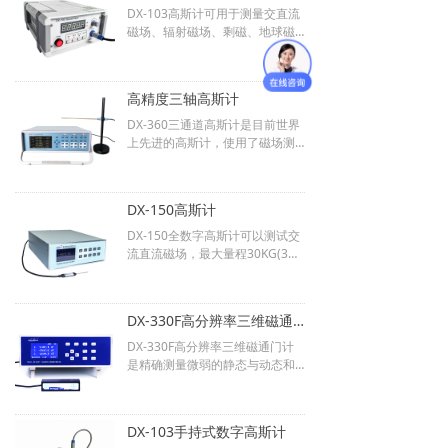
DX-103高斯计可用于测量交直流
磁场、辐射磁场、剩磁、地球磁
场等等各类磁场的磁感应强度；
量程：200.0mT，2000mT二
档；磁场最小分辨率：0.01mT
高精度三轴高斯计
（0.1Gs）；电源：220V±20V/0.
5A，50Hz；准确度优于：1.0%
DX-360三通道高斯计是目前世界
（对应每档满量程）；体积：180
上先进的高斯计，使用了磁场测
mm×90mm×248mm。
量的最新技术。高分辨率（0.1m
G 10nT），高精度（±0.05%）高
频率（0-100KHz)，探头宽温区
DX-150高斯计
（-269-200ºC）VGA大屏幕高速
显示，可实时图形显示测试结
DX-150全数字高斯计可以测试交
果。它的面板操作非常容易，具
流直流磁场，最大量程30KG(3
有很好的人机交流界面。所有的
T)，全菜单操作，自动校零，自
选择可以通过面板上的操作按扭
动量程，4¾位读数，高分辨率 1/
来实现。VGA显示器可以同时或
60000，使您在高磁场测量时能
DX-330F高分辨率三维磁通门计
随意选择显示每一个通道的多种
观查到 0.01mT 的微弱变化。保
不同的测量值：磁场密度，矢量
持模式可选极大值，极小值，仪
DX-330F高分辨率三维磁通门计
叠加值和角度,频率，温度，最大
表可同时测量和显示 7种参数。测
是精确测量微弱的静态与动态和
值，最小值，峰值，谷值，日
量单位可选高斯，特斯拉。仪表
低频矢量磁场的仪器。磁通门计
期，时间。
带 RS-232C / U S B接口可实时发
具有高稳定性、高线性和精确
送数据给上位机。按照 ISO-9000
度，全数字化等特性，与霍尔效
DX-103手持式数字高斯计
标准设计及生产。
应原理或磁电阻效应原理的磁场