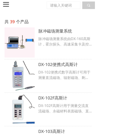
끀
끠
共
39
个产品
脉冲磁场测量系统
脉冲磁场测量系统由DX-160高斯
计，霍尔探头、高速采集卡及控
制软件组成，通过软件控制高斯
计和采集卡，将采集到的脉冲信
号显示在软件中。
DX-102便携式高斯计
DX-102便携式数字高斯计可用于
测量直流磁场、辐射磁场、剩
磁、地球磁场等等各类磁场的磁
感应强度。量程：30.0mT，300
mT，3000mT三档； 电池：低压
DX-102F高斯计
6V（四节AA电池）供电设计；准
确度优于：1T以下1.0%，1T以上
DX-102F高斯计用于测量交流直
2.0%；外观尺寸：170mm×90m
流磁场、永磁材料表面磁场、直
m×40mm。
流电极、磁选机、永磁除铁器的
工作磁场。 直流测量量程：30k
G、6kG、600G；交流测量量
DX-103高斯计
程：3.6kG、120G；