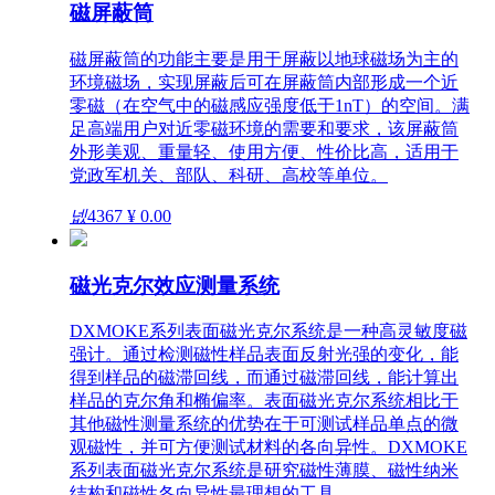
磁屏蔽筒
磁屏蔽筒的功能主要是用于屏蔽以地球磁场为主的
环境磁场，实现屏蔽后可在屏蔽筒内部形成一个近
零磁（在空气中的磁感应强度低于1nT）的空间。满
足高端用户对近零磁环境的需要和要求，该屏蔽筒
外形美观、重量轻、使用方便、性价比高，适用于
党政军机关、部队、科研、高校等单位。
넶
4367
¥ 0.00
磁光克尔效应测量系统
DXMOKE系列表面磁光克尔系统是一种高灵敏度磁
强计。通过检测磁性样品表面反射光强的变化，能
得到样品的磁滞回线，而通过磁滞回线，能计算出
样品的克尔角和椭偏率。表面磁光克尔系统相比于
其他磁性测量系统的优势在于可测试样品单点的微
观磁性，并可方便测试材料的各向异性。DXMOKE
系列表面磁光克尔系统是研究磁性薄膜、磁性纳米
结构和磁性各向异性最理想的工具。