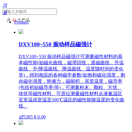
끠
끀
共
42
个产品
Product
DXV100~550 振动样品磁强计
DXV100~550 振动样品磁强计可测量磁性材料的基
本磁性能(如磁化曲线，磁滞回线，退磁曲线，升温
曲线、升/降温曲线、降温曲线、温度随时间的变化
等)，得到相应的各种磁学参数(如饱和磁化强度，剩
余磁化强度，矫顽力，磁能积，居里温度，磁导率
(包括初始磁导率)等)，可测量粉末、颗粒、片状、
块状等磁性材料。可原位测量磁性材料从液氮温区
至室温或室温至500℃温区的磁性能随温度的变化曲
线。
넶
5385
¥ 0.00