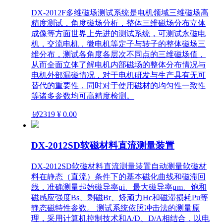
DX-2012F多维磁场测试系统是电机领域三维磁场高
精度测试，角度磁场分析，整体三维磁场分布立体
成像等方面世界上先进的测试系统，可测试永磁电
机，交流电机，微电机等定子与转子的整体磁场三
维分布，测试各角度各层次不同点的三维磁场值，
从而全面立体了解电机内部磁场的整体分布情况与
电机外部漏磁情况，对于电机研发与生产具有无可
替代的重要性，同时对于使用磁材的均匀性一致性
等诸多参数均可高精度检测。
넶
2319
¥ 0.00
DX-2012SD软磁材料直流测量装置
DX-2012SD软磁材料直流测量装置自动测量软磁材
料在静态（直流）条件下的基本磁化曲线和磁滞回
线，准确测量起始磁导率μi、最大磁导率μm、饱和
磁感应强度Bs、剩磁Br、矫顽力Hc和磁滞损耗Pu等
静态磁特性参数。 测试系统依照冲击法的测量原
理，采用计算机控制技术和A/D、D/A相结合，以电