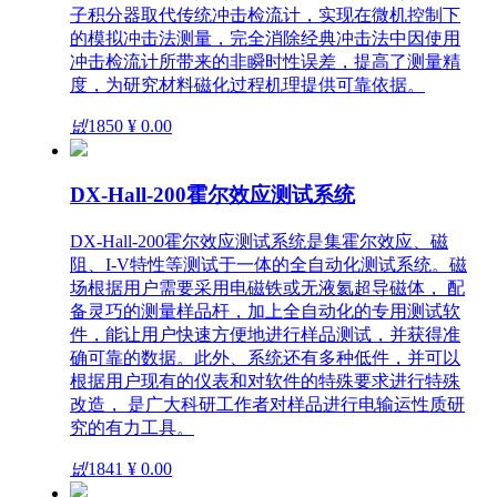
子积分器取代传统冲击检流计，实现在微机控制下
的模拟冲击法测量，完全消除经典冲击法中因使用
冲击检流计所带来的非瞬时性误差，提高了测量精
度，为研究材料磁化过程机理提供可靠依据。
넶
1850
¥ 0.00
DX-Hall-200霍尔效应测试系统
DX-Hall-200霍尔效应测试系统是集霍尔效应、磁
阻、I-V特性等测试于一体的全自动化测试系统。磁
场根据用户需要采用电磁铁或无液氦超导磁体， 配
备灵巧的测量样品杆，加上全自动化的专用测试软
件，能让用户快速方便地进行样品测试，并获得准
确可靠的数据。此外、系统还有多种低件，并可以
根据用户现有的仪表和对软件的特殊要求进行特殊
改造， 是广大科研工作者对样品进行电输运性质研
究的有力工具。
넶
1841
¥ 0.00