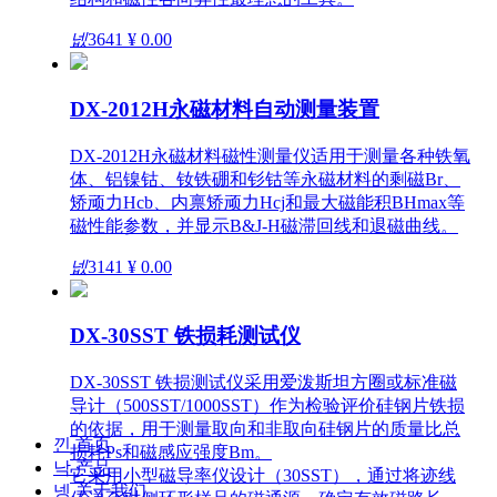
넶
3641
¥ 0.00
DX-2012H永磁材料自动测量装置
DX-2012H永磁材料磁性测量仪适用于测量各种铁氧
体、铝镍钴、钕铁硼和钐钴等永磁材料的剩磁Br、
矫顽力Hcb、内禀矫顽力Hcj和最大磁能积BHmax等
磁性能参数，并显示B&J-H磁滞回线和退磁曲线。
넶
3141
¥ 0.00
DX-30SST 铁损耗测试仪
DX-30SST 铁损测试仪采用爱泼斯坦方圈或标准磁
导计（500SST/1000SST）作为检验评价硅钢片铁损
的依据，用于测量取向和非取向硅钢片的质量比总
낀
首页
损耗Ps和磁感应强度Bm。
낙
产品
它采用小型磁导率仪设计（30SST），通过将迹线
넹
关于我们