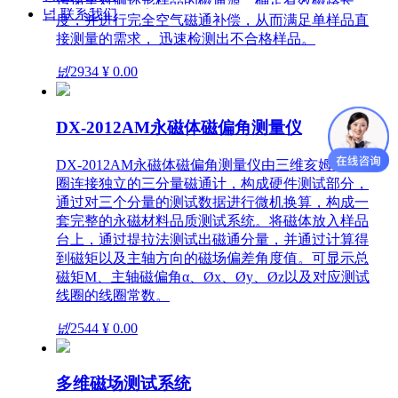
传递至对侧环形样品的磁通源，确定有效磁路长
넙
联系我们
度，并进行完全空气磁通补偿，从而满足单样品直
接测量的需求， 迅速检测出不合格样品。
넶
2934
¥ 0.00
DX-2012AM永磁体磁偏角测量仪
DX-2012AM永磁体磁偏角测量仪由三维亥姆霍兹线
圈连接独立的三分量磁通计，构成硬件测试部分，
通过对三个分量的测试数据进行微机换算，构成一
套完整的永磁材料品质测试系统。将磁体放入样品
台上，通过提拉法测试出磁通分量，并通过计算得
到磁矩以及主轴方向的磁场偏差角度值。可显示总
磁矩M、主轴磁偏角α、Øx、Øy、Øz以及对应测试
线圈的线圈常数。
넶
2544
¥ 0.00
多维磁场测试系统